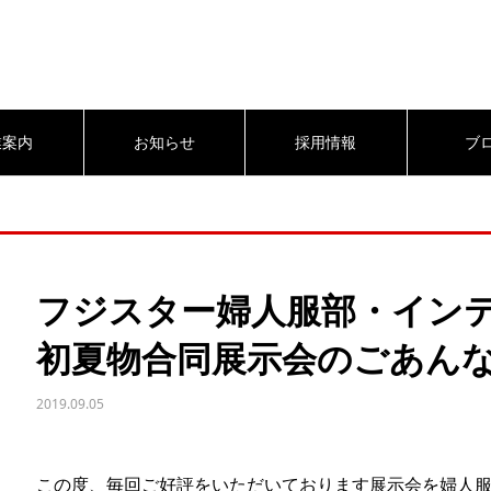
業案内
お知らせ
採用情報
ブ
フジスター婦人服部・インテ
初夏物合同展示会のごあん
2019.09.05
この度、毎回ご好評をいただいております展示会を婦人