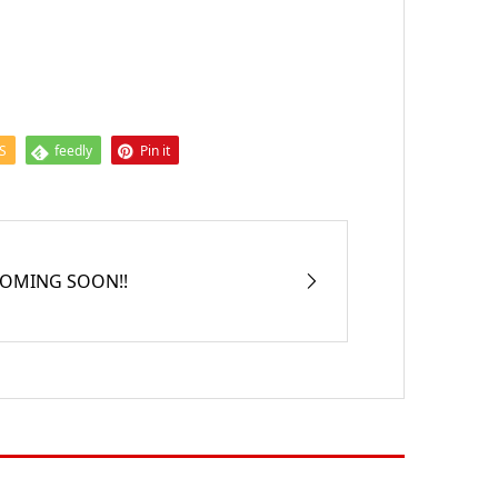
S
feedly
Pin it
OMING SOON!!