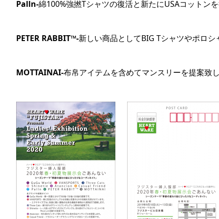
Palln-
綿100%強撚Tシャツの復活と新たにUSAコットン
PETER RABBIT™-
新しい商品としてBIG Tシャツやポロ
MOTTAINAI-
布帛アイテムを含めてマンスリーを提案致