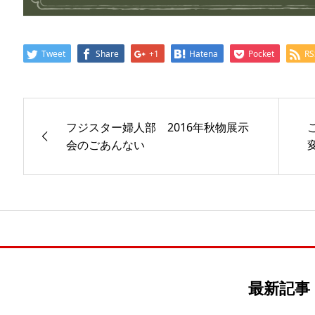
Tweet
Share
+1
Hatena
Pocket
RS
フジスター婦人部 2016年秋物展示
会のごあんない
最新記事