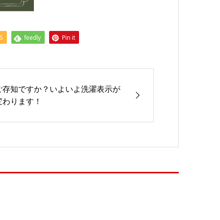
S
feedly
Pin it
ご存知ですか？いよいよ洗濯表示が
変わります！