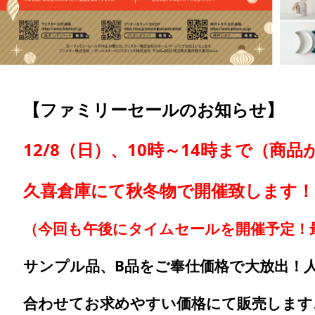
【ファミリーセールのお知らせ】
12/8（日）、10時～14時まで（商
久喜倉庫にて秋冬物で
開催致します！
（今回も午後にタイムセールを開催予定！最
サンプル品、B品をご奉仕価格で大放出！
合わせてお求めやすい価格にて販売します