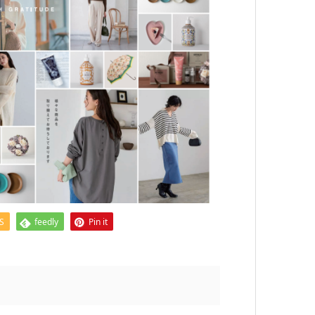
S
feedly
Pin it