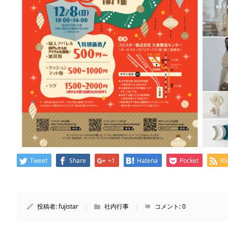
Tweet
Share
+1
Hatena
Pocket
RS
投稿者:
fujistar
社内行事
コメント:
0